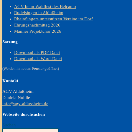
AGV beim Waldfest des Belcanto
Rudelsingen in Altlußheim
RheinSingers unterstützen Vereine im Dorf
Ehrungsnachmittag 2026
Männer Projektchor 2026
Satzung
Download als PDF-Datei
Download als Word-Datei
(Werden in neuem Fenster geöffnet)
Kontakt
AGV Altlußheim
Daniela Nobile
info@agv-altlussheim.de
Webseite durchsuchen
Suchen