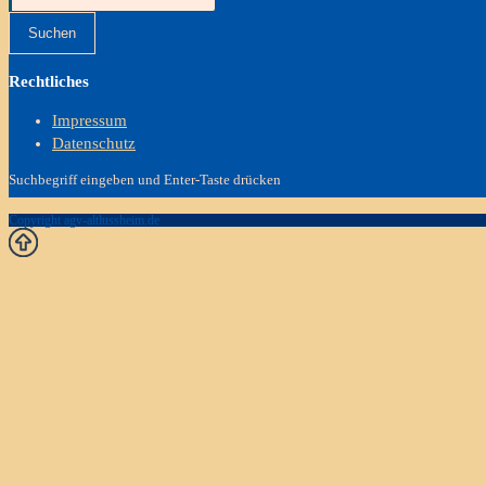
Suchen
Rechtliches
Impressum
Datenschutz
Suchbegriff eingeben und Enter-Taste drücken
Copyright agv-altlussheim.de