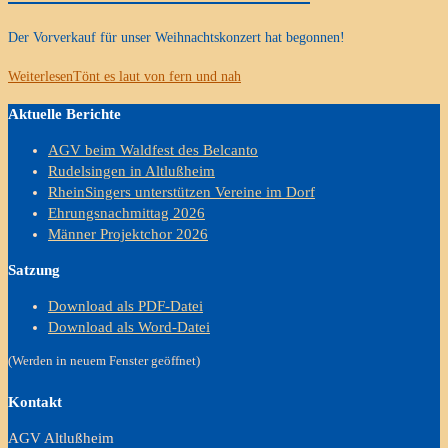
Der Vorverkauf für unser Weihnachtskonzert hat begonnen!
Weiterlesen
Tönt es laut von fern und nah
Aktuelle Berichte
AGV beim Waldfest des Belcanto
Rudelsingen in Altlußheim
RheinSingers unterstützen Vereine im Dorf
Ehrungsnachmittag 2026
Männer Projektchor 2026
Satzung
Download als PDF-Datei
Download als Word-Datei
(Werden in neuem Fenster geöffnet)
Kontakt
AGV Altlußheim