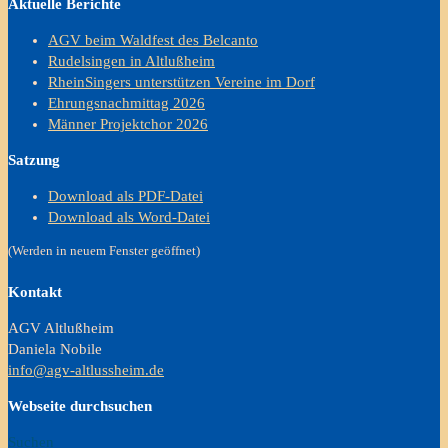
Aktuelle Berichte
AGV beim Waldfest des Belcanto
Rudelsingen in Altlußheim
RheinSingers unterstützen Vereine im Dorf
Ehrungsnachmittag 2026
Männer Projektchor 2026
Satzung
Download als PDF-Datei
Download als Word-Datei
(Werden in neuem Fenster geöffnet)
Kontakt
AGV Altlußheim
Daniela Nobile
info@agv-altlussheim.de
Webseite durchsuchen
Suchen